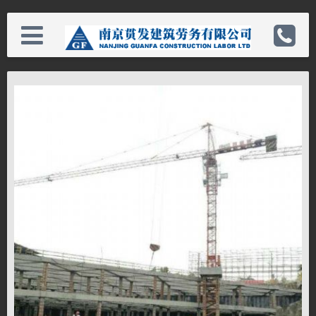
版权所有 ©2015-2021 南京贯发建筑劳务有限公司
倍达首页
电话：025-85333949
关于公司
手机：138515399111
新闻资讯
邮箱：wordmen@126.com
工程案例
备案：苏ICP备08010608号-2
招商合作
网址：http://www.njjzlw.com/
租赁合作
联系我们
客户服务
关闭侧栏